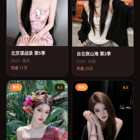
北京谍战录 第5季
台北夜山海 第2季
2025
·
重庆
2025
·
台南
热度
11万
热度
25万
新片
9.3
新片
8.3