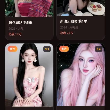
新清迈幽灵 第1季
镰仓职场 第5季
2024
·
苏梅岛
2025
·
大阪
热度
27万
热度
12万
新片
9.3
新片
9.4