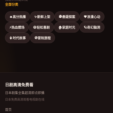
全部分类
🔥
高分热播
✨
新鲜上架
🕵
悬疑探案
💗
浪漫心动
⚡
热血燃场
😄
轻松喜剧
🏠
家庭时光
🪐
奇幻脑洞
🏮
时代故事
🧭
冒险旅程
日剧高清免费看
日本剧集全集超清即点即播
日本免费高清观看电视剧在线
首页