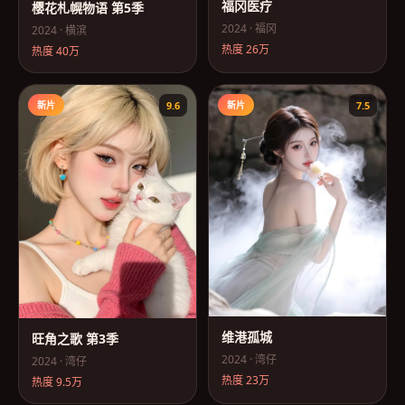
福冈医疗
樱花札幌物语 第5季
2024
·
福冈
2024
·
横滨
热度
26万
热度
40万
新片
9.6
新片
7.5
维港孤城
旺角之歌 第3季
2024
·
湾仔
2024
·
湾仔
热度
23万
热度
9.5万