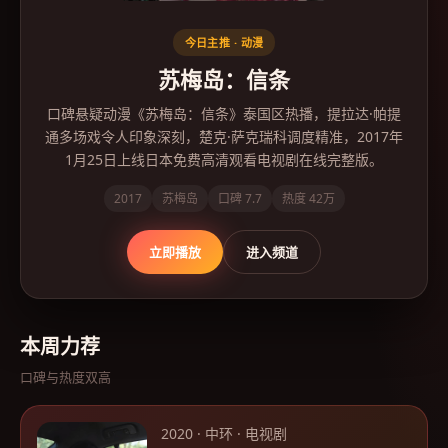
今日主推 ·
动漫
苏梅岛：信条
口碑悬疑动漫《苏梅岛：信条》泰国区热播，提拉达·帕提
通多场戏令人印象深刻，楚克·萨克瑞科调度精准，2017年
1月25日上线日本免费高清观看电视剧在线完整版。
2017
苏梅岛
口碑
7.7
热度
42万
立即播放
进入频道
本周力荐
口碑与热度双高
2020
·
中环
·
电视剧