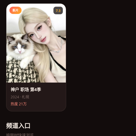
新片
7.3
神户 职场 第4季
2024
·
札幌
热度
21万
频道入口
按题材快速浏览