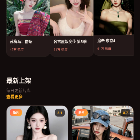
追击·东京4
苏梅岛：信条
名古屋叛变传 第5季
41万
热度
42万
热度
41万
热度
最新上架
每日更新片库
查看更多
新片
8.1
新片
8.7