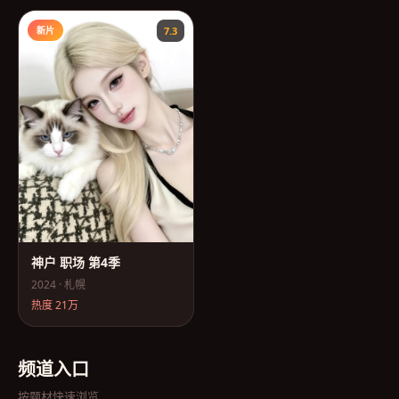
新片
7.3
神户 职场 第4季
2024
·
札幌
热度
21万
频道入口
按题材快速浏览