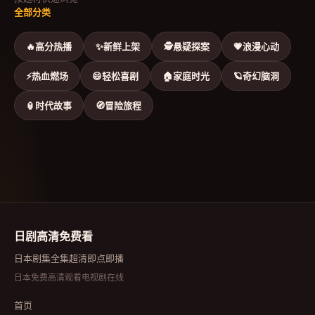
全部分类
🔥
高分热播
✨
新鲜上架
🕵
悬疑探案
💗
浪漫心动
⚡
热血燃场
😄
轻松喜剧
🏠
家庭时光
🪐
奇幻脑洞
🏮
时代故事
🧭
冒险旅程
日剧高清免费看
日本剧集全集超清即点即播
日本免费高清观看电视剧在线
首页