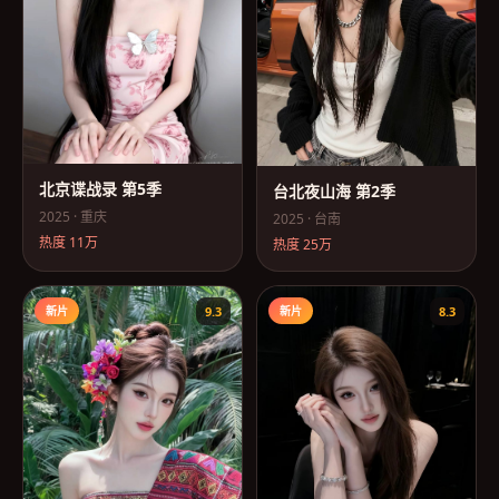
北京谍战录 第5季
台北夜山海 第2季
2025
·
重庆
2025
·
台南
热度
11万
热度
25万
新片
9.3
新片
8.3