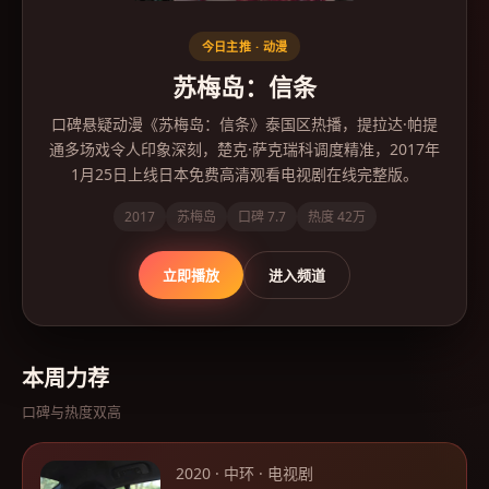
今日主推 ·
动漫
苏梅岛：信条
口碑悬疑动漫《苏梅岛：信条》泰国区热播，提拉达·帕提
通多场戏令人印象深刻，楚克·萨克瑞科调度精准，2017年
1月25日上线日本免费高清观看电视剧在线完整版。
2017
苏梅岛
口碑
7.7
热度
42万
立即播放
进入频道
本周力荐
口碑与热度双高
2020
·
中环
·
电视剧