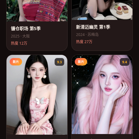
新清迈幽灵 第1季
镰仓职场 第5季
2024
·
苏梅岛
2025
·
大阪
热度
27万
热度
12万
新片
9.3
新片
9.4