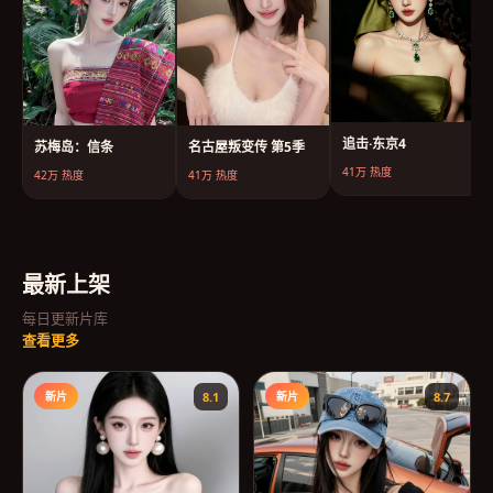
追击·东京4
苏梅岛：信条
名古屋叛变传 第5季
41万
热度
42万
热度
41万
热度
最新上架
每日更新片库
查看更多
新片
8.1
新片
8.7