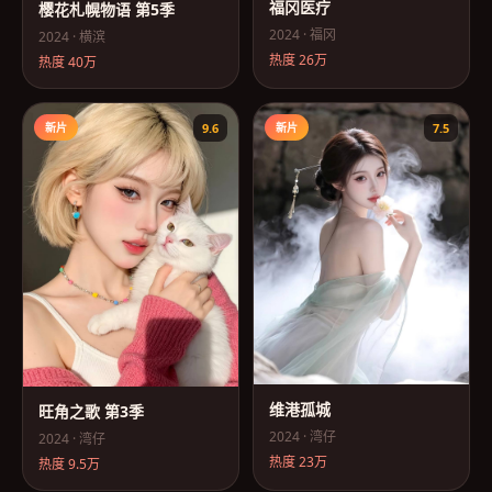
福冈医疗
樱花札幌物语 第5季
2024
·
福冈
2024
·
横滨
热度
26万
热度
40万
新片
9.6
新片
7.5
维港孤城
旺角之歌 第3季
2024
·
湾仔
2024
·
湾仔
热度
23万
热度
9.5万