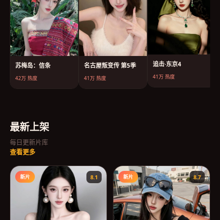
追击·东京4
苏梅岛：信条
名古屋叛变传 第5季
41万
热度
42万
热度
41万
热度
最新上架
每日更新片库
查看更多
新片
8.1
新片
8.7