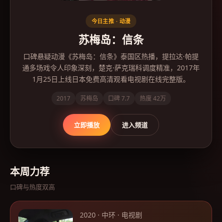
今日主推 ·
动漫
苏梅岛：信条
口碑悬疑动漫《苏梅岛：信条》泰国区热播，提拉达·帕提
通多场戏令人印象深刻，楚克·萨克瑞科调度精准，2017年
1月25日上线日本免费高清观看电视剧在线完整版。
2017
苏梅岛
口碑
7.7
热度
42万
立即播放
进入频道
本周力荐
口碑与热度双高
2020
·
中环
·
电视剧