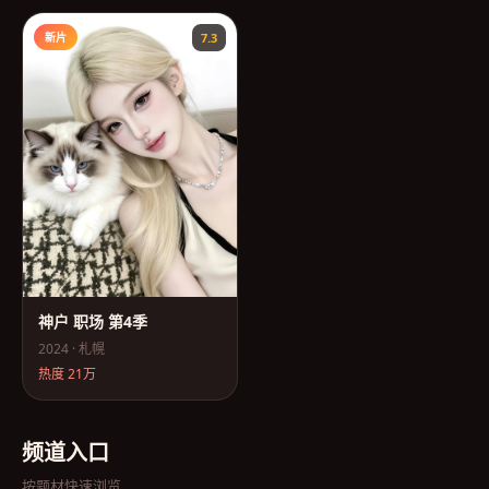
新片
7.3
神户 职场 第4季
2024
·
札幌
热度
21万
频道入口
按题材快速浏览