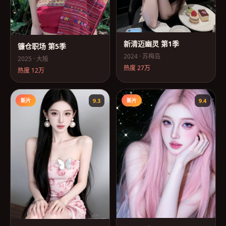
新清迈幽灵 第1季
镰仓职场 第5季
2024
·
苏梅岛
2025
·
大阪
热度
27万
热度
12万
新片
9.3
新片
9.4