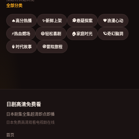
全部分类
🔥
高分热播
✨
新鲜上架
🕵
悬疑探案
💗
浪漫心动
⚡
热血燃场
😄
轻松喜剧
🏠
家庭时光
🪐
奇幻脑洞
🏮
时代故事
🧭
冒险旅程
日剧高清免费看
日本剧集全集超清即点即播
日本免费高清观看电视剧在线
首页