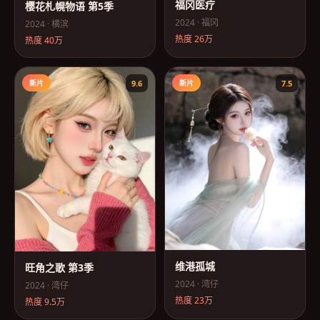
福冈医疗
樱花札幌物语 第5季
2024
·
福冈
2024
·
横滨
热度
26万
热度
40万
新片
9.6
新片
7.5
维港孤城
旺角之歌 第3季
2024
·
湾仔
2024
·
湾仔
热度
23万
热度
9.5万