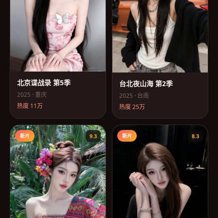
北京谍战录 第5季
台北夜山海 第2季
2025
·
重庆
2025
·
台南
热度
11万
热度
25万
新片
9.3
新片
8.3